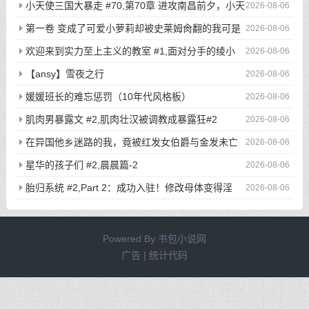
界当中，所有人都听从小天的安排...》/哪怕男主在街上闲逛，
小天使三国大暴走 #70,第70章 进攻南昌前夕，小天
2026-08-06
选好目标后，直接敲门，开始玩弄户主的老婆与女儿...
使二次元写真集显魅力
第一卷 变成了可爱小萝莉却被史莱姆肏翻的我可是
2026-08-06
看了亿万本小黄书的老司机啊！ #7,渴望被肏翻的我居然只是个
欢迎来到实力至上主义的教室 #1,面对分手的绫小
2026-08-06
小萝莉
路，轻井泽的最后请求是
【ansy】雪夜之行
2026-08-06
媛媛班长的难忘惩罚（10年代风格板）
2026-08-06
肌肉男暴露文 #2,肌肉壮汉被调教成暴露狂#2
2026-08-06
在异国他乡迷路的我，竟被红发女伯爵与金发未亡
2026-08-06
人争夺？ #5,【连载其五】在异国他乡迷路的我，竟被红发女伯
星华的孩子们 #2,晨晨篇-2
2026-08-06
爵与金发未亡人争夺？
胎归系统 #2,Part 2：成功入驻！修改母体变得淫
2026-08-06
荡，把她彻底调教成稍微胎动一下就会流水的色情大母猪！
Powered By
书包小说网
广告 | 统计代码