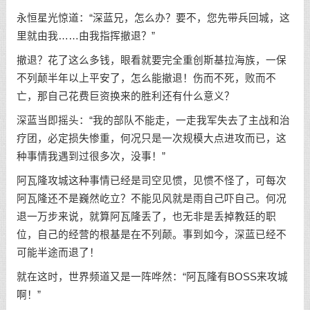
永恒星光惊道：“深蓝兄，怎么办？要不，您先带兵回城，这
里就由我……由我指挥撤退？”
撤退？花了这么多钱，眼看就要完全重创斯基拉海族，一保
不列颠半年以上平安了，怎么能撤退！伤而不死，败而不
亡，那自己花费巨资换来的胜利还有什么意义？
深蓝当即摇头：“我的部队不能走，一走我军失去了主战和治
疗团，必定损失惨重，何况只是一次规模大点进攻而已，这
种事情我遇到过很多次，没事！”
阿瓦隆攻城这种事情已经是司空见惯，见惯不怪了，可每次
阿瓦隆还不是巍然屹立？不能见风就是雨自己吓自己。何况
退一万步来说，就算阿瓦隆丢了，也无非是丢掉教廷的职
位，自己的经营的根基是在不列颠。事到如今，深蓝已经不
可能半途而退了！
就在这时，世界频道又是一阵哗然：“阿瓦隆有BOSS来攻城
啊！”