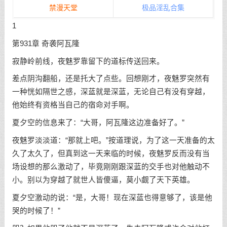
禁漫天堂
极品淫乱合集
1
第931章 奇袭阿瓦隆
寂静岭前线，夜魅罗靠留下的道标传送回来。
差点阴沟翻船，还是托大了点些。回想刚才，夜魅罗突然有
一种恍如隔世之感，深蓝就是深蓝，无论自己有没有穿越，
他始终有资格当自己的宿命对手啊。
夏夕空的信息来了：“大哥，阿瓦隆这边准备好了。”
夜魅罗淡淡道：“那就上吧。”按道理说，为了这一天准备的太
久了太久了，但真到这一天来临的时候，夜魅罗反而没有当
场设想的那么激动了，毕竟刚刚跟深蓝的交手也对他触动不
小。别以为穿越了就世人皆傻逼，莫小觑了天下英雄。
夏夕空激动的说：“是，大哥！现在深蓝也得意够了，该是他
哭的时候了！”