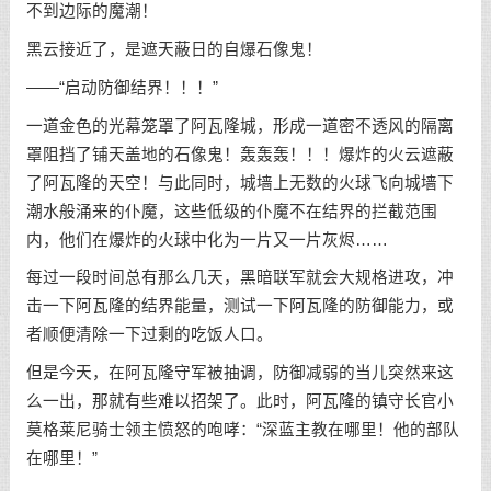
不到边际的魔潮！
黑云接近了，是遮天蔽日的自爆石像鬼！
——“启动防御结界！！！”
一道金色的光幕笼罩了阿瓦隆城，形成一道密不透风的隔离
罩阻挡了铺天盖地的石像鬼！轰轰轰！！！爆炸的火云遮蔽
了阿瓦隆的天空！与此同时，城墙上无数的火球飞向城墙下
潮水般涌来的仆魔，这些低级的仆魔不在结界的拦截范围
内，他们在爆炸的火球中化为一片又一片灰烬……
每过一段时间总有那么几天，黑暗联军就会大规格进攻，冲
击一下阿瓦隆的结界能量，测试一下阿瓦隆的防御能力，或
者顺便清除一下过剩的吃饭人口。
但是今天，在阿瓦隆守军被抽调，防御减弱的当儿突然来这
么一出，那就有些难以招架了。此时，阿瓦隆的镇守长官小
莫格莱尼骑士领主愤怒的咆哮：“深蓝主教在哪里！他的部队
在哪里！”