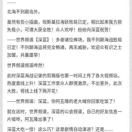
……
北海不列颠岛外。
虽然有些小插曲，但斯基拉海妖败局已定，相比起来我方损
失极小，可谓大获全胜！众人欢呼！纷纷向深蓝祝贺！
——世界频道【深蓝】：多谢诸位捧场，我不列颠海战胜局
已定！不列颠海运将完全畅通，再无威胁，欢迎众有识之士
加盟，共襄盛举！
世界频道频道哗然！
此时深蓝海战记录的剪辑版也第一时间上传了各大视频站，
热度直线上升！深蓝工作室众人群情激昂，不出意外，此次
大胜，将线上线下两开花！
——世界频道：深蓝，你阿瓦隆的老大喊你回家吃饭了！
就在这时，世界频道，深蓝的公会频道，自己的好友信息一
片喧哗，阿瓦隆出事了！
深蓝大吃一惊！这么巧？这是剧情自动演进？还是……