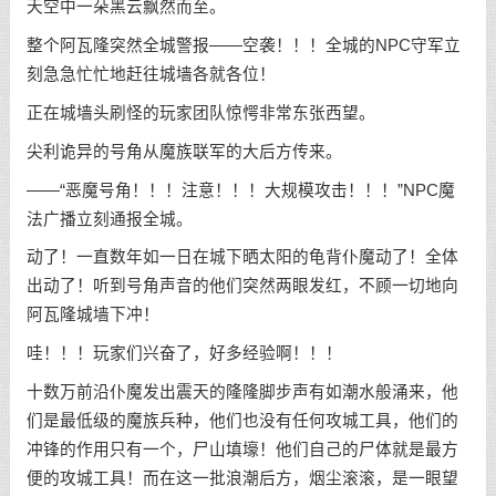
天空中一朵黑云飘然而至。
整个阿瓦隆突然全城警报——空袭！！！全城的NPC守军立
刻急急忙忙地赶往城墙各就各位！
正在城墙头刷怪的玩家团队惊愕非常东张西望。
尖利诡异的号角从魔族联军的大后方传来。
——“恶魔号角！！！注意！！！大规模攻击！！！”NPC魔
法广播立刻通报全城。
动了！一直数年如一日在城下晒太阳的龟背仆魔动了！全体
出动了！听到号角声音的他们突然两眼发红，不顾一切地向
阿瓦隆城墙下冲！
哇！！！玩家们兴奋了，好多经验啊！！！
十数万前沿仆魔发出震天的隆隆脚步声有如潮水般涌来，他
们是最低级的魔族兵种，他们也没有任何攻城工具，他们的
冲锋的作用只有一个，尸山填壕！他们自己的尸体就是最方
便的攻城工具！而在这一批浪潮后方，烟尘滚滚，是一眼望