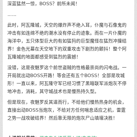
深蓝猛然一惊，BOSS？前所未闻！
……
此时，阿瓦隆城，天空的爆炸声不绝入耳，仆魔与石像鬼的
冲击有如连绵不绝的潮水没有停止的迹象。而在一片仆魔的
海洋中，五只体型巨大的有如猛犸的巨型魔怪在猛烈冲撞结
界！金色光幕在天空地下的双重攻击下剧烈的颤抖！整个阿
瓦隆城的地面都感受到猛烈的震撼！
没错，这是夜魅罗这个前世盗贼的性格最崇尚的闪电战。一
开局就出动BOSS开路！等会还有五个BOSS！全部是攻城
形！一直以来，阿瓦隆守军已经习惯了黑暗联军派炮灰不停
地冲击，消耗，其守城战术也是慢热持久型。
但是现在，夜魅罗反其道而行，不给他们慢热热身的机会，
直接出动BOSS当炮灰，不给对方任何喘息适应之机，雷霆
之势一战攻破结界！然后靠无限的炮灰尸山填壕决胜！