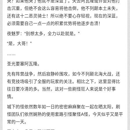
哭？如果他哭了他就不是深蓝了。失去阿瓦隆或许会对他打
击沉重，但绝不会这么容易将他击倒，他不列颠本土未失，
还有这十二恶灵骑士！所以绝不要心存轻视，现在的深蓝，
必须需要自己一点一点的积累优势将他逐步击溃！
夜魅罗：“别想太多，全力以赴就是。”
“是，大哥！”
……
圣光要塞阿瓦隆。
先有阵营战争，然后寂静岭围攻，如今不列颠北海大战，还
有竞技场吸引了全服的玩家的关注。相比之下，这里显得比
往日要冷清的多。当然，这对一些刷怪狂人来说是个好事
情。
城下的怪依然数年如一日的密密麻麻聚在一起在晒太阳，刷
怪团队们依然娴熟的使用套路引怪聚怪A怪，今天似乎又是平
常的一天。