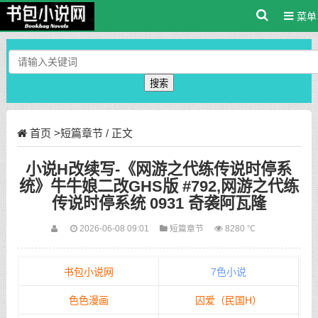
菜单
搜索
首页
>
短篇章节
/ 正文
小说H改续写-《网游之代练传说时停系
统》牛牛娘二改GHS版 #792,网游之代练
传说时停系统 0931 奇袭阿瓦隆
2026-06-08 09:01
短篇章节
8280 ℃
书包小说网
7色小说
色色漫画
囚爱（民国H）