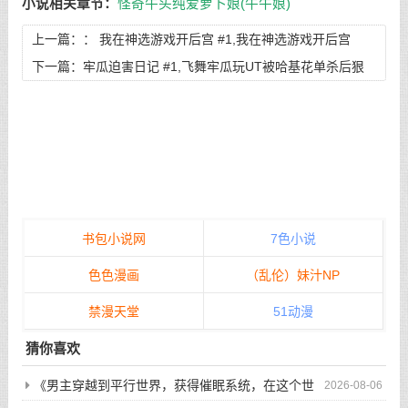
小说相关章节：
怪奇牛头纯爱萝卜娘(牛牛娘)
上一篇：：
我在神选游戏开后宫 #1,我在神选游戏开后宫
下一篇：
牢瓜迫害日记 #1,飞舞牢瓜玩UT被哈基花单杀后狠
狠教育的珍贵文凭
书包小说网
7色小说
色色漫画
（乱伦）妹汁NP
禁漫天堂
51动漫
猜你喜欢
《男主穿越到平行世界，获得催眠系统，在这个世
2026-08-06