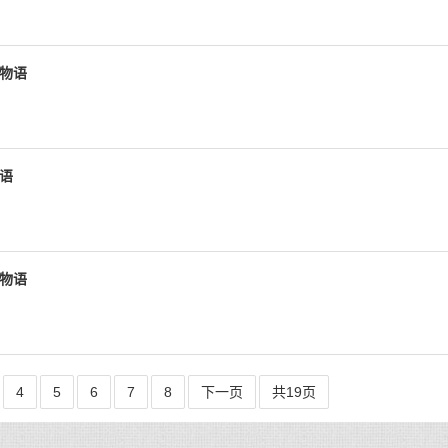
空物语
物语
空物语
4
5
6
7
8
下一页
共19页