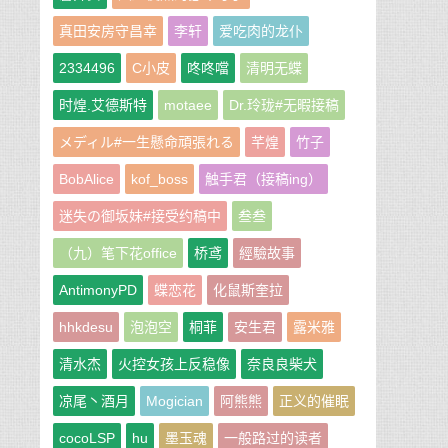
真田安房守昌幸
李轩
爱吃肉的龙仆
2334496
C小皮
咚咚噹
清明无蝶
时煌.艾德斯特
motaee
Dr.玲珑#无暇接稿
メディル#一生懸命頑張れる
芊煌
竹子
BobAlice
kof_boss
触手君（接稿ing）
迷失の御坂妹#接受约稿中
叁叁
（九）笔下花office
桥鸢
經驗故事
AntimonyPD
蝶恋花
化鼠斯奎拉
hhkdesu
泡泡空
桐菲
安生君
露米雅
清水杰
火控女孩上反稳像
奈良良柴犬
凉尾丶酒月
Mogician
阿熊熊
正义的催眠
cocoLSP
hu
墨玉魂
一般路过的读者