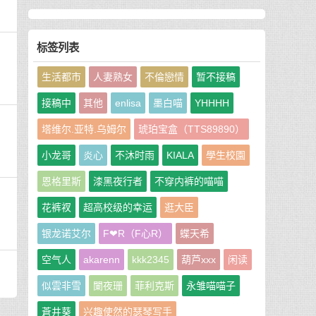
标签列表
生活都市
人妻熟女
不倫戀情
暂不接稿
接稿中
其他
enlisa
墨白喵
YHHHH
塔维尔.亚特.乌姆尔
琥珀宝盒（TTS89890）
小龙哥
炎心
不沐时雨
KIALA
學生校園
恩格里斯
漆黑夜行者
不穿内裤的喵喵
花裤衩
超高校级的幸运
逛大臣
银龙诺艾尔
F❤R（F心R）
蝶天希
空气人
akarenn
kkk2345
葫芦xxx
闲读
似雲非雪
闌夜珊
菲利克斯
永雏喵喵子
蒼井葵
兴趣使然的瑟琴写手