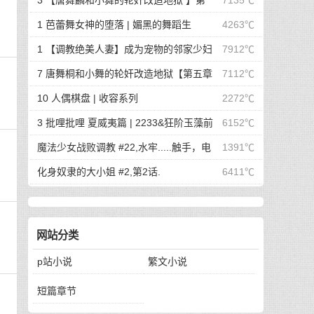
3 【唐舞麟和小舞的轮奸改造地狱 】第
7135℃
一章 惊世魔王现身 | 斗罗大陆同人
1 芭蕾舞女神的堕落 | 媚黑的舞蹈生
4263℃
1 【调教绝美人妻】成为宠物的邻家少妇
7912℃
| 成为宠物的邻家少妇
7 唐舞桐和小舞的轮奸改造地狱【第五章
7112℃
最终的沦陷】 | 斗罗大陆同人
10 人偶棋盘 | 收容系列
2272℃
3 批哩批哩 夏威夷篇 | 2233&狂阶玉藻前
6152℃
篇
魔法少女战败调教 #22,水牢.....触手，电
1391℃
击，冰块，高潮寸止.....我在干什么啊我
化身奴隶的大小姐 #2,第2话.
6411℃
网站分类
p站小说
繁文小说
短篇章节