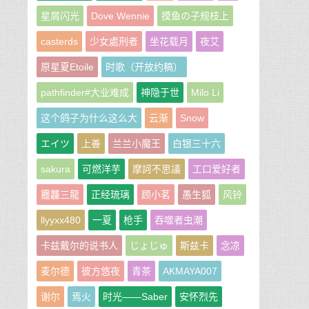
星屑闪光
Dove Wennie
摸鱼の子规枝上
casterds
少女處刑者
坐花载月
夜艾
原星夏Etoile
时歌（开放约稿）
pathfinder#大业难成
神隐于世
Milo Li
这个鸽子为什么这么大
云渐
Snow
エイツ
上善
兰兰小魔王
白银三十六
sakura
可燃洋芋
摩訶不思議
工口爱好者
龗龘三龍
正经琉璃
顾小茗
愚生狐
风铃
llyyxx480
一夏
枪手
吞噬者虫潮
卡兹戴尔的说书人
じょじゅ
斯兹卡
念凉
麦尔德
彼方悠夜
青茶
AKMAYA007
谢尔
焉火
时光——Saber
安怀烈先