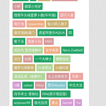
小轩
甜菜小毛驴
怪奇牛头纯爱萝卜娘(牛牛娘)
逆行人潮
电灯泡
npwarship
兔小铜儿潮子
唐尼瑞姆|唐门
虎鲨阿奎尔AQUA
四
篱下活
我是小白
HWJ
风铃鸟 暂停接稿中
玄华奏章
Nero.Zadkiell
旧日
似情
一个大绅士
御野由依
瞳梦与观察者
Dr埃德加
沙漏的爱
清风乱域（接稿中）
太上剑帝宏天
月淋丶
U酱
cplast
Ahsy
質Shitsuten
中文大法
月华术士·青锋社
RIN(鸽子限定版）
anjisuan99
极光剑灵
墨尘
Jarrett
Yui