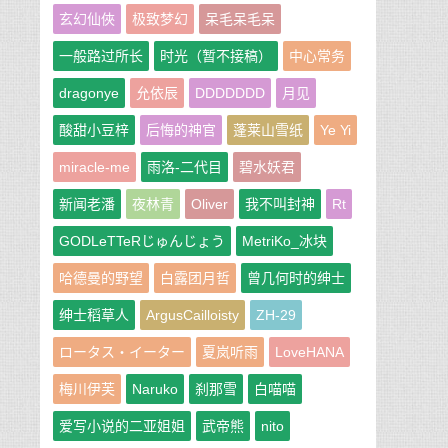
玄幻仙俠
极致梦幻
呆毛呆毛呆
一般路过所长
时光（暂不接稿）
中心常务
dragonye
允依辰
DDDDDDD
月见
酸甜小豆梓
后悔的神官
蓬莱山雪纸
Ye Yi
miracle-me
雨洛-二代目
碧水妖君
新闻老潘
夜林青
Oliver
我不叫封神
Rt
GODLeTTeRじゅんじょう
MetriKo_冰块
哈德曼的野望
白露团月哲
曾几何时的绅士
绅士稻草人
ArgusCailloisty
ZH-29
ロータス・イーター
夏岚听雨
LoveHANA
梅川伊芙
Naruko
刹那雪
白喵喵
爱写小说的二亚姐姐
武帝熊
nito