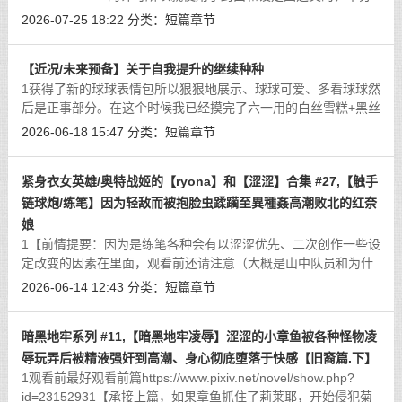
感谢！感兴趣的话可以去他主页/b站看看！
2026-07-25 18:22
分类：
短篇章节
https://www.pixiv.net/artworks/127406794【暂定的设定和更加
详
[详细]
【近况/未来预备】关于自我提升的继续种种
1获得了新的球球表情包所以狠狠地展示、球球可爱、多看球球然
后是正事部分。在这个时候我已经摸完了六一用的白丝雪糕+黑丝
巧克力的足交10000字和纯爱涩涩的5000字，不过问题不是这
2026-06-18 15:47
分类：
短篇章节
个、总之是因为被说了在同价格之下笔
[详细]
紧身衣女英雄/奥特战姬的【ryona】和【涩涩】合集 #27,【触手
链球炮/练笔】因为轻敌而被抱脸虫蹂躏至異種姦高潮败北的红奈
娘
1【前情提要：因为是练笔各种会有以涩涩优先、二次创作一些设
定改变的因素在里面，观看前还请注意（大概是山中队员和为什
么折断奥特钥匙那种感觉的？）因为考虑到涩涩问题把异生兽替
2026-06-14 12:43
分类：
短篇章节
换了，但是或许也会有那种：越是恶
[详细]
暗黑地牢系列 #11,【暗黑地牢凌辱】涩涩的小章鱼被各种怪物凌
辱玩弄后被精液强奸到高潮、身心彻底堕落于快感【旧裔篇.下】
1观看前最好观看前篇https://www.pixiv.net/novel/show.php?
id=23152931【承接上篇，如果章鱼抓住了莉莱耶，开始侵犯菊