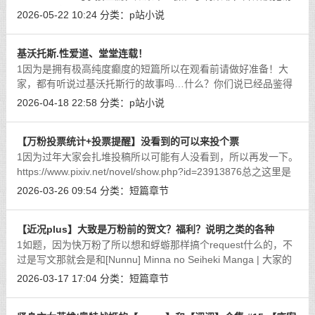
穴的展开章鱼那坚韧、滑溜溜长满吸盘的触手轻松地就捆住了莉
2026-05-22 10:24
分类：
p站小说
莱耶的大腿和手臂，数根纤细的触手无
[详细]
基沃托斯.性爱道、堂堂连载！
1因为是拥有极高纯度癫度的短篇所以在观看前请做好准备！大
家，都有听说过基沃托斯行的故事吗…什么？你们说已经品鉴得
够多了？那我们就直接直入主题吧，若是平时的sensei，能够打
2026-04-18 22:58
分类：
p站小说
多少分呢？没有光环的保护，能轻松被
[详细]
【万粉投票统计+投票提醒】没看到的可以来投个票
1因为过年大家会扎堆投稿所以可能有人没看到，所以再发一下。
https://www.pixiv.net/novel/show.php?id=23913876总之这里是
关于万粉投票的不过由于我是匆忙之中整完了这个投票流程，导
2026-03-26 09:54
分类：
短篇章节
致可选人女孩子是只有3个，导致
[详细]
【近况plus】大致是万粉前的贺文？福利？说明之类的各种
1如题，因为快万粉了所以想和蜉蝣那样搞个request什么的，不
过是写文那就会是和[Nunnu] Minna no Seiheki Manga | 大家的
性癖漫画【这篇很推荐去看看】这篇一样是用超级多的小短篇结
2026-03-17 17:04
分类：
短篇章节
合起来的形式。但是（激昂）！这目
[详细]