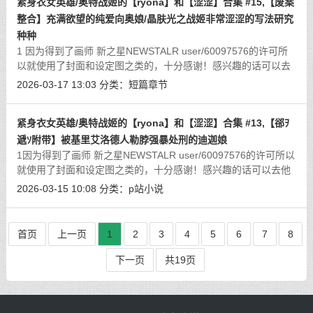
紧身衣女英雄/奥特战姬的【ryona】和【涩涩】合集 #15,【废案
整合】充满欲望的纯爱向奥娘/晶肤光之战姬非常涩涩的写法研究
种种
1 因为得到了画师 新之星NEWSTALR user/60097576的许可所
以就使用了封面和设定图之类的，十分感谢！感兴趣的话可以去
他主页/b站看看！illust/115074827后续使用的插图因为得到了许
2026-03-17 13:03
分类：
短篇章节
可所以用到了星月大佬制作的图！链接
[详细]
紧身衣女英雄/奥特战姬的【ryona】和【涩涩】合集 #13,【郤ｦ
遞ｿ附带】被基里艾洛德人勒脖强暴处刑的迪迦娘
1因为得到了画师 新之星NEWSTALR user/60097576的许可所以
就使用了封面和设定图之类的，十分感谢！感兴趣的话可以去他
主页/b站看看！【大致是上一篇光之星的战士们没用的到的边角
2026-03-15 10:08
分类：
p站小说
料啥的，后面几乎全都是勒脖子窒息雷
[详细]
首页
上一页
1
2
3
4
5
6
7
8
下一页
共19页