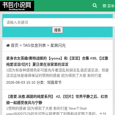
菜单
搜索
首页
> TAG信息列表 > 星屑闪光
紧身衣女英雄/奥特战姬的【ryona】和【涩涩】合集 #30,【过激
纯爱涩涩/切片】夏日里在浴室里的涩涩
1因为有各种感情色彩可能充斥着混乱和胡言乱语还请见谅、但是
涩涩这块是值得保证的惯例的感谢 因为得到了大佬 新的行星
New个Stalr user/60097576的许可所以就使用了封面和设定图之
2026-08-03 15:10
分类：
短篇章节
类的，十分感谢！感兴趣的话可以去
[详细]
【恩爱.治愈.超甜的纯爱系列】 #2,【切片】世界平静之后、红奈
娘一起感受夜风与宁静
1惯例的感谢 因为得到了大佬 新的行星 New个Stalr
user/60097576的许可所以就使用了封面和设定图之类的，十分