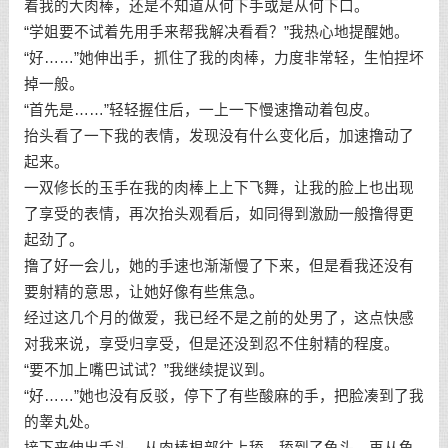
着我的大肉棒，还是不知道从何下手或是从何下口。
“学姐要不试着先用手来帮我解决看看？”我热心地提醒她。
“好……”她伸出手，抓住了我的肉棒，力度非常轻，生怕捏坏
掉一般。
“首先是……”轻轻握住后，一上一下慢速撸动着包皮。
抬头看了一下我的表情，发现没有什么变化后，加速撸动了
起来。
一双修长的玉手在我的肉棒上上下飞舞，让我的脸上也出现
了享受的表情，再次抬头观看后，如同得到激励一般撸得更
起劲了。
撸了好一会儿，她的手速也渐渐慢了下来，但是看我还没有
要射精的意思，让她好像有些焦急。
经过这几个月的做爱，我已经不是之前的处男了，这点快感
对我来说，享受归享受，但是还没到忍不住射精的程度。
“要不加上嘴巴试试？”我继续提议到。
“好……”她也没有反驳，停下了有些酸麻的手，把脸凑到了我
的睾丸处。
接下来伸出舌头，从肉棒根部往上舔，舔到了龟头，再从龟