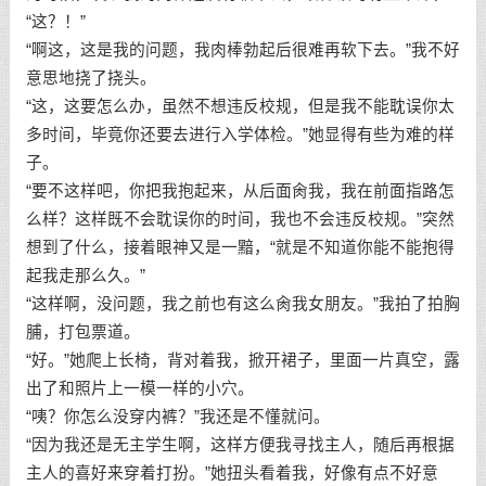
“这？！”
“啊这，这是我的问题，我肉棒勃起后很难再软下去。”我不好
意思地挠了挠头。
“这，这要怎么办，虽然不想违反校规，但是我不能耽误你太
多时间，毕竟你还要去进行入学体检。”她显得有些为难的样
子。
“要不这样吧，你把我抱起来，从后面肏我，我在前面指路怎
么样？这样既不会耽误你的时间，我也不会违反校规。”突然
想到了什么，接着眼神又是一黯，“就是不知道你能不能抱得
起我走那么久。”
“这样啊，没问题，我之前也有这么肏我女朋友。”我拍了拍胸
脯，打包票道。
“好。”她爬上长椅，背对着我，掀开裙子，里面一片真空，露
出了和照片上一模一样的小穴。
“咦？你怎么没穿内裤？”我还是不懂就问。
“因为我还是无主学生啊，这样方便我寻找主人，随后再根据
主人的喜好来穿着打扮。”她扭头看着我，好像有点不好意