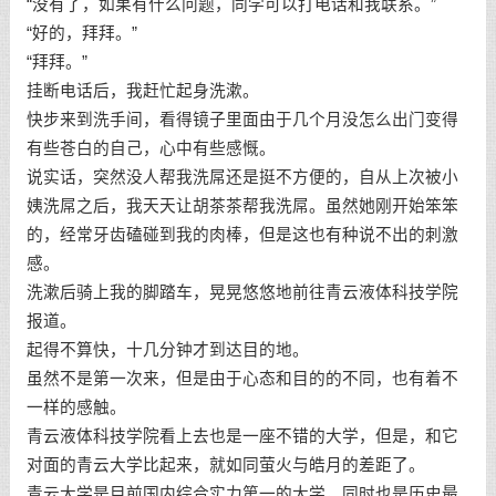
“没有了，如果有什么问题，同学可以打电话和我联系。”
“好的，拜拜。”
“拜拜。”
挂断电话后，我赶忙起身洗漱。
快步来到洗手间，看得镜子里面由于几个月没怎么出门变得
有些苍白的自己，心中有些感慨。
说实话，突然没人帮我洗屌还是挺不方便的，自从上次被小
姨洗屌之后，我天天让胡茶茶帮我洗屌。虽然她刚开始笨笨
的，经常牙齿磕碰到我的肉棒，但是这也有种说不出的刺激
感。
洗漱后骑上我的脚踏车，晃晃悠悠地前往青云液体科技学院
报道。
起得不算快，十几分钟才到达目的地。
虽然不是第一次来，但是由于心态和目的的不同，也有着不
一样的感触。
青云液体科技学院看上去也是一座不错的大学，但是，和它
对面的青云大学比起来，就如同萤火与皓月的差距了。
青云大学是目前国内综合实力第一的大学，同时也是历史最