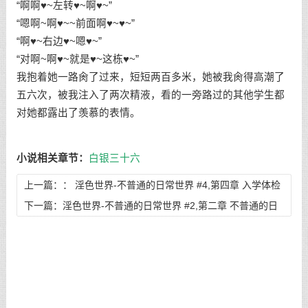
“啊啊♥~左转♥~啊♥~”
“嗯啊~啊♥~~前面啊♥~♥~”
“啊♥~右边♥~嗯♥~”
“对啊~啊♥~就是♥~这栋♥~”
我抱着她一路肏了过来，短短两百多米，她被我肏得高潮了
五六次，被我注入了两次精液，看的一旁路过的其他学生都
对她都露出了羡慕的表情。
小说相关章节：
白银三十六
上一篇：：
淫色世界-不普通的日常世界 #4,第四章 入学体检
（下）
下一篇：
淫色世界-不普通的日常世界 #2,第二章 不普通的日
常