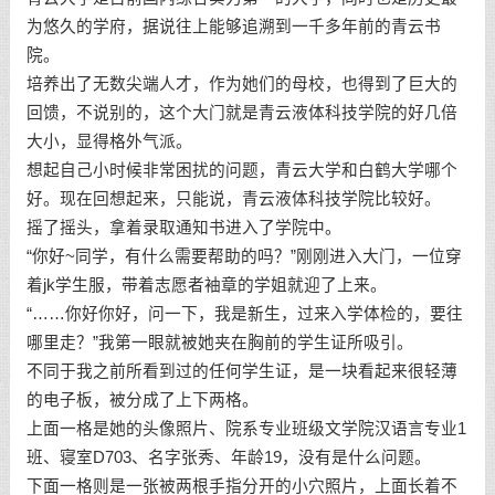
为悠久的学府，据说往上能够追溯到一千多年前的青云书
院。
培养出了无数尖端人才，作为她们的母校，也得到了巨大的
回馈，不说别的，这个大门就是青云液体科技学院的好几倍
大小，显得格外气派。
想起自己小时候非常困扰的问题，青云大学和白鹤大学哪个
好。现在回想起来，只能说，青云液体科技学院比较好。
摇了摇头，拿着录取通知书进入了学院中。
“你好~同学，有什么需要帮助的吗？”刚刚进入大门，一位穿
着jk学生服，带着志愿者袖章的学姐就迎了上来。
“……你好你好，问一下，我是新生，过来入学体检的，要往
哪里走？”我第一眼就被她夹在胸前的学生证所吸引。
不同于我之前所看到过的任何学生证，是一块看起来很轻薄
的电子板，被分成了上下两格。
上面一格是她的头像照片、院系专业班级文学院汉语言专业1
班、寝室D703、名字张秀、年龄19，没有是什么问题。
下面一格则是一张被两根手指分开的小穴照片，上面长着不