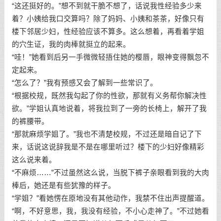
“这还挺好的。”想不到就干脆不想了，话说我性经验多少来
着？小姨给我口交算吗？除了妈妈、小姨和茶茶，好像只有
楼下邻居少妇，性经验应该不算多。这么想着，再看着学姐
的穴生证，我的肉棒就挺立的起来。
“哇！”她看到后另一手微微轻捂住她的樱唇，眼神变得飘忽不
定起来。
“怎么了？”我有预感又会了解到一些常识了。
“根据校规，既然我勾起了你的性欲，那就有义务帮你解决性
欲。”学姐认真地说着，将我拉到了一旁的长椅上，解开了我
的裤腰带。
“那就麻烦学姐了。”我也不清楚校规，不过还是暗自记了下
来，话说这说辞我是不是在哪里听过？楼下的少妇好像精彩
这么说来着。
“不麻烦……”不过虽然这么说，当脱下裤子亲眼看到我的大肉
棒后，她还是有些犹豫的样子。
“学姐？”看她愣在原地没有其他动作，我禁不住出声提醒道。
“啊，不好意思，我，我没有经验，不小心走神了。”不过她看