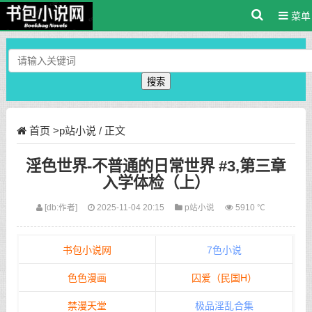
菜单
搜索
首页
>
p站小说
/ 正文
淫色世界-不普通的日常世界 #3,第三章
入学体检（上）
[db:作者]
2025-11-04 20:15
p站小说
5910 ℃
书包小说网
7色小说
色色漫画
囚爱（民国H）
禁漫天堂
极品淫乱合集