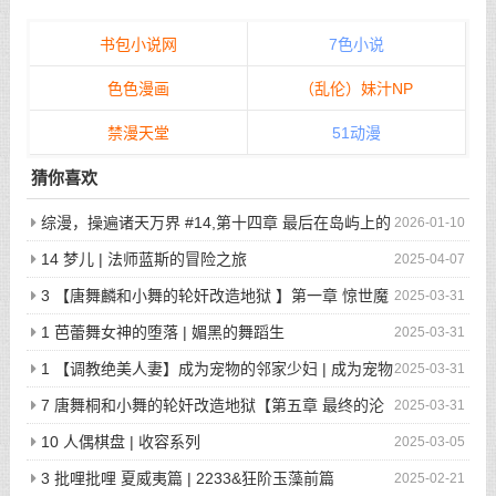
书包小说网
7色小说
色色漫画
（乱伦）妹汁NP
禁漫天堂
51动漫
猜你喜欢
综漫，操遍诸天万界 #14,第十四章 最后在岛屿上的
2026-01-10
狂欢派对
14 梦儿 | 法师蓝斯的冒险之旅
2025-04-07
3 【唐舞麟和小舞的轮奸改造地狱 】第一章 惊世魔
2025-03-31
王现身 | 斗罗大陆同人
1 芭蕾舞女神的堕落 | 媚黑的舞蹈生
2025-03-31
1 【调教绝美人妻】成为宠物的邻家少妇 | 成为宠物
2025-03-31
的邻家少妇
7 唐舞桐和小舞的轮奸改造地狱【第五章 最终的沦
2025-03-31
陷】 | 斗罗大陆同人
10 人偶棋盘 | 收容系列
2025-03-05
3 批哩批哩 夏威夷篇 | 2233&狂阶玉藻前篇
2025-02-21