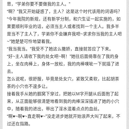
思，“学弟你要不要做我的主人。”
“啊？”我又开始疑惑了，主人？这是这个时代该用的词语吗？
“今年我院的新规，还有新学分制，和穴生证一起实施的，如
果要顺利毕业的话，必须当主人或者找到一个主人。我多半
是当不了主人了，学弟你不会嫌弃我吧~求求你当我的主人吧
~”她楚楚可怜地望着我。
“我当我当。”我受不了她这么撒娇，直接就答应了下来。
“好~主人请收下我的处女吧~啊！”她往后面倚靠在了我的身
上，坐在肉棒上，身体一放松，我的肉棒噗呲一下就插了进
去。
怎么说呢，很舒服，毕竟是处女穴，紧致又柔软，比起胡茶
茶的小穴也不遑多让。
接着我手从她的腘窝下穿过，把她以M字开腿从后面抱了起
来，从正面能够很清楚地看到我的肉棒深深插进了她的小穴
中，随着我的进出，带出了淫水混着点点的血丝。
“啊♥~啊♥~直走啊♥~”没走进步她就开始浪声大叫了起来，不
过还在指路。