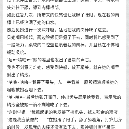
头处往下舔，舔到肉棒根部。
如此往复几次，所带来的快感也让我眯了眯眼，现在我的肉
棒上已经沾满了她的口水。
随后见她进行一次深呼吸，猛地把我的肉棒吃了进去。
见她嘴巴嘟起，两边脸颊便是瘪了下去，同时我也感受到了
一股吸力，柔软的口腔壁包裹着我的肉棒，并且还在不停地
蠕动吸吮。
“唔♥~啧啧♥~”她的嘴里也发出了含糊的声音。
我也不刻意刁难她，感受到快感，放开精关，就在她的嘴里
射出了精液。
“咕噜~咕噜~”我歪了歪头，从一旁看着一股股精液顺着她的
喉咙被她吞咽下去。
“哈~哈♥~”最后她张开嘴巴，伸出舌头展示给我看，表示我的
精液全被她一滴不剩地吃了下去。
“谢谢学姐。”我抓起她的秀发擦了擦龟头，拭去残余的精液。
“这是我应该做的……”在她甩了甩手，舔了舔嘴角，打算起身
的时候，发现我的肉棒还没有软下去，眼神顿时有些呆滞，